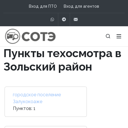
Вход для ПТО
Вход для агентов
WhatsApp
Telegram
info@сотэ.рф
Пункты техосмотра в
Зольский район
городское поселение
Залукокоаже
Пунктов: 1