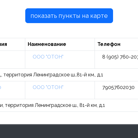
показать пункты на карте
зия
Наименование
Телефон
9
ООО "ОТОН"
8 (905) 760-20
., территория Ленинградское ш.,81-й км., д.1
0
ООО "ОТОН"
79057602030
и, территория Ленинградское ш., 81-й км, д.1