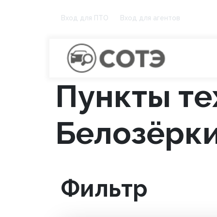
Вход для ПТО
Вход для агентов
Пункты те
Белозёрк
Фильтр