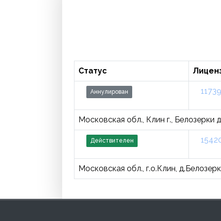
Статус
Лицен
1173
Аннулирован
Московская обл., Клин г., Белозерки д
1542
Действителен
Московская обл., г.о.Клин, д.Белозерк