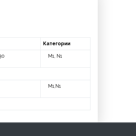
Категории
30
M1, N1
M1,N1