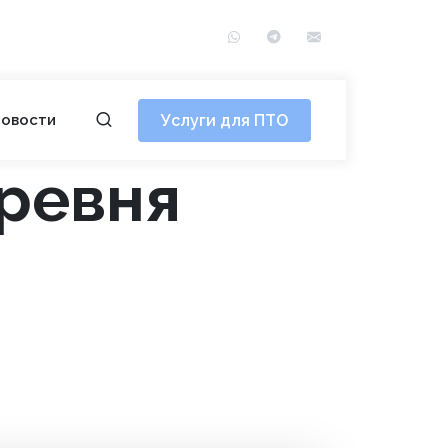
WhatsApp
Telegram
info@сотэ.рф
Услуги для ПТО
овости
еревня