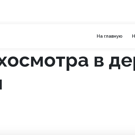
На главную
Н
хосмотра в д
и