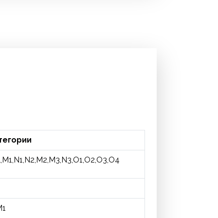
тегории
,M1,N1,N2,M2,M3,N3,O1,O2,O3,O4
M1