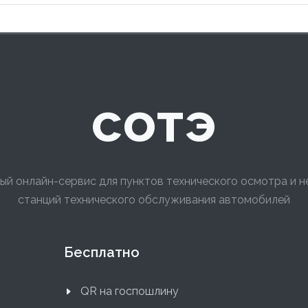
сотэ
ый онлайн-сервис для пунктов технического осмотра и 
станций технического обслуживания автомобилей
Бесплатно
QR на госпошлину