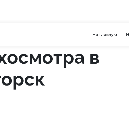
На главную
Н
хосмотра в
горск