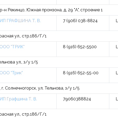
-н Рекинцо, Южная промзона, д. 29 "А", строение 1
ИП ГРАФШИНА Т. В.
7 (906) 038-8824
L
расная ул., стр.186/Г/1
ООО "ТРИК"
8 (916) 652-5500
L
льнова ул., з/у 1/5
ООО "Трик"
8 (916) 652-55-00
L
 г. Солнечногорск, ул. Тельнова, з/у 1/5
ИП Графшина Т. В.
79060388824
L
расная ул., стр.186/Г/1