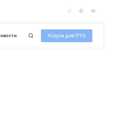
WhatsApp
Telegram
info@сотэ.рф
Услуги для ПТО
овости