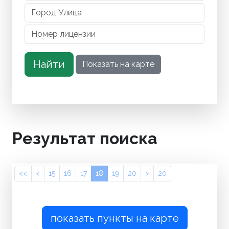
Результат поиска
<<
<
15
16
17
18
19
20
>
20
показать пункты на карте