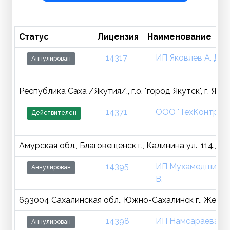
Статус
Лицензия
Наименование
14317
ИП Яковлев А. Д.
Аннулирован
Республика Саха /Якутия/., г.о. "город Якутск", г. Якут
14371
ООО "ТехКонтроль
Действителен
Амурская обл., Благовещенск г., Калинина ул., 114., п
14395
ИП Мухамедшина 
Аннулирован
В.
693004 Сахалинская обл., Южно-Сахалинск г., Желез
14398
ИП Намсараева З. 
Аннулирован