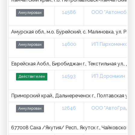
14586
ООО "Автомобили
Аннулирован
Амурская обл., м.о. Бурейский, с. Малиновка, ул. Рабоч
14600
ИП Пархоменко Е. 
Аннулирован
Еврейская Аобл., Биробиджан г., Текстильная ул., д.6
14593
ИП Доронькин Д. В
Действителен
Приморский край., Дальнереченск г., Полтавская ул., 
12646
ООО "АвтоГрад"
Аннулирован
677008 Саха /Якутия/ Респ., Якутск г., Чайковского ул