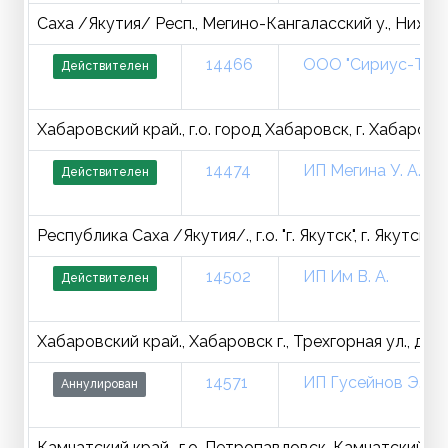
Саха /Якутия/ Респ., Мегино-Кангаласский у., Нижний 
14466
ООО "Сириус-Тур"
Действителен
Хабаровский край., г.о. город Хабаровск, г. Хабаровс
14474
ИП Мегина У. А.
Действителен
Республика Саха /Якутия/., г.о. "г. Якутск", г. Якутс
14502
ИП Им В. А.
Действителен
Хабаровский край., Хабаровск г., Трехгорная ул., д. 1
14571
ИП Гусейнов Э. А.
Аннулирован
Камчатский край., г.о. Петропавловск-Камчатский, г.