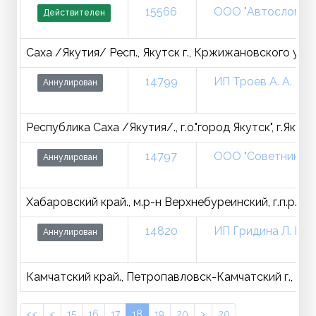
15566
ООО "Автослом Эк
Действителен
Саха /Якутия/ Респ., Якутск г., Кржижановского ул., 
14799
ИП Троев А. А.
Аннулирован
Республика Саха /Якутия/., г.о."город Якутск", г.Якутс
14797
ООО "Советник"
Аннулирован
Хабаровский край., м.р-н Верхнебуреинский, г.п.р.п. 
14820
ИП Гридина Л. М.
Аннулирован
Камчатский край., Петропавловск-Камчатский г., Сев
<<
<
15
16
17
18
19
20
>
20