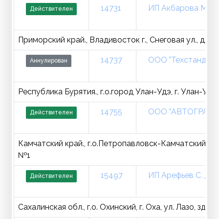
14731
ИП Акбарова М. Е.
Действителен
Приморский край., Владивосток г., Снеговая ул., д. 2б
14737
ООО "Техстандарт
Аннулирован
Республика Бурятия., г.о.город Улан-Удэ, г. Улан-Удэ, 
14755
ООО "АВТОГРАД"
Действителен
Камчатский край., г.о.Петропавловск-Камчатский, г
№1
15497
ИП Арефьев С. Д.
Действителен
Сахалинская обл., г.о. Охинский, г. Оха, ул. Лазо, зд.1