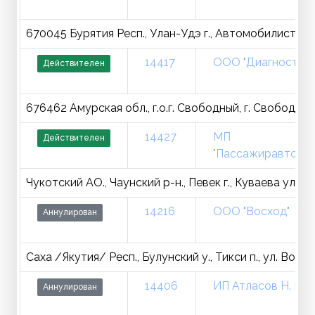
670045 Бурятия Респ., Улан-Удэ г., Автомобилистов пр
14417
ООО "Диагностика
Действителен
676462 Амурская обл., г.о.г. Свободный, г. Свободный,
14427
МП
Действителен
"Пассажиравтотра
Чукотский АО., Чаунский р-н., Певек г., Куваева ул., д.
14216
ООО "Восход"
Аннулирован
Саха /Якутия/ Респ., Булунский у., Тикси п., ул. Военн
14406
ИП Атласов Н. И.
Аннулирован