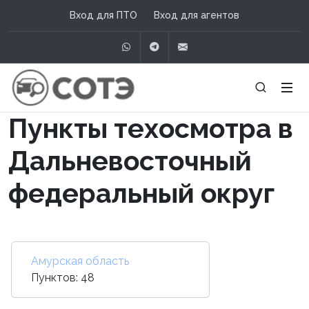
Вход для ПТО
Вход для агентов
WhatsApp
Telegram
info@сотэ.рф
Пункты техосмотра в
Дальневосточный
федеральный округ
Амурская область
Пунктов: 48