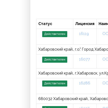
Статус
Лицензия
Наи
16119
ОО
Действителен
Хабаровский край., г.о." Город Хабаро
16077
ОО
Действителен
Хабаровский край., г.Хабаровск, ул.
16286
ОО
Действителен
680032 Хабаровский край., Хабаровск г