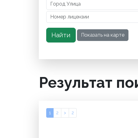
Результат по
1
2
>
2