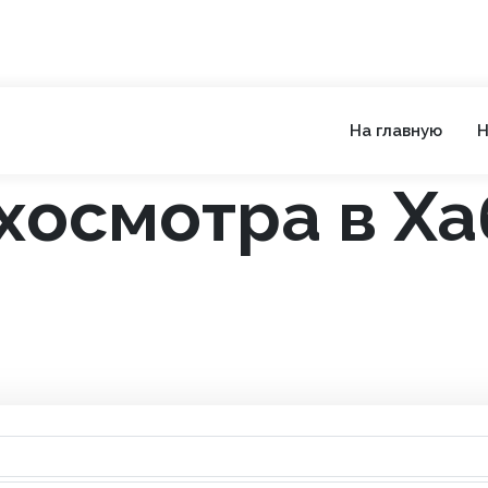
На главную
Н
хосмотра в Х