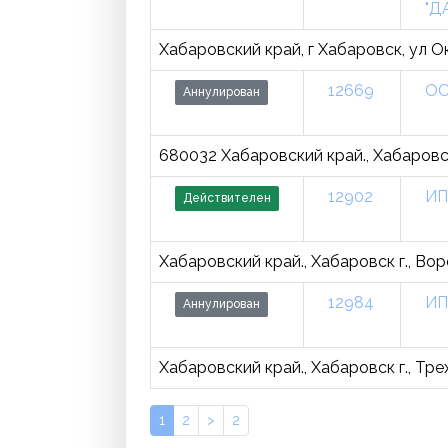
"Д
Хабаровский край, г Хабаровск, ул О
12669
ОО
Аннулирован
680032 Хабаровский край., Хабаровск г
12902
ИП
Действителен
Хабаровский край., Хабаровск г., Ворон
12984
ИП
Аннулирован
Хабаровский край., Хабаровск г., Трех
1
2
>
2