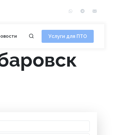
WhatsApp
Telegram
info@сотэ.рф
Услуги для ПТО
овости
абаровск