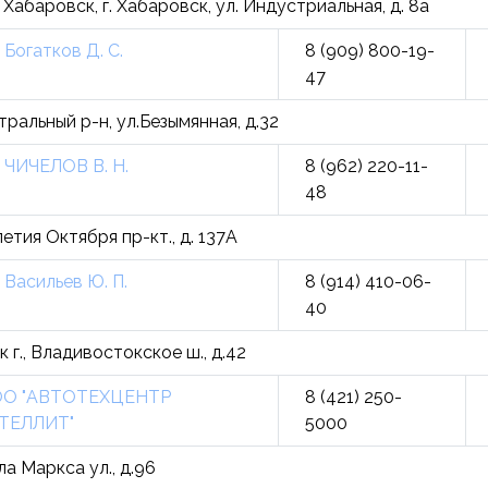
 Хабаровск, г. Хабаровск, ул. Индустриальная, д. 8а
 Богатков Д. С.
8 (909) 800-19-
47
тральный р-н, ул.Безымянная, д.32
 ЧИЧЕЛОВ В. Н.
8 (962) 220-11-
48
етия Октября пр-кт., д. 137А
 Васильев Ю. П.
8 (914) 410-06-
40
 г., Владивостокское ш., д.42
О "АВТОТЕХЦЕНТР
8 (421) 250-
ТЕЛЛИТ"
5000
ла Маркса ул., д.96