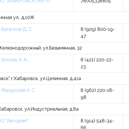
О "ХАБАРОВСК-АВТО"
78005338805
инная ул., д.10Ж
 Богатков Д. С.
8 (909) 800-19-
47
 Железнодорожный, ул.Безымянная, 32
 Хохлов А. А.
8 (421) 220-22-
23
вск", г.Хабаровск, ул.Целинная, д.41а
 Мазурский А. С.
8 (962) 220-18-
98
.Хабаровск, ул.Индустриальная, д.8а
О "Авторем"
8 (914) 548-34-
66