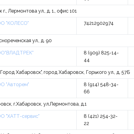
., Лермонтова ул., д. 1., офис 101
О "КОЛЕСО"
74212902974
снореченская ул., д. 90
О"ВЛАДТРЕК"
8 (909) 825-14-
44
Город Хабаровск", город Хабаровск, Горького ул., д. 57Б
О "Авторем"
8 (914) 548-34-
66
ровск, г.Хабаровск, ул.Лермонтова, д.1
О "ХАТТ-сервис"
8 (421) 254-32-
22