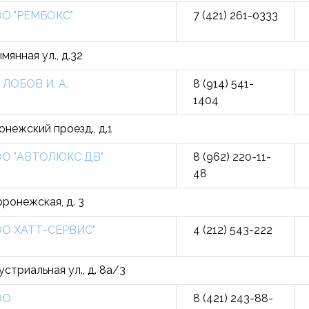
О "РЕМБОКС"
7 (421) 261-0333
мянная ул., д.32
 ЛОБОВ И. А.
8 (914) 541-
1404
онежский проезд., д.1
О "АВТОЛЮКС ДВ"
8 (962) 220-11-
48
оронежская, д. 3
О ХАТТ-СЕРВИС"
4 (212) 543-222
устриальная ул., д. 8а/3
ОО
8 (421) 243-88-