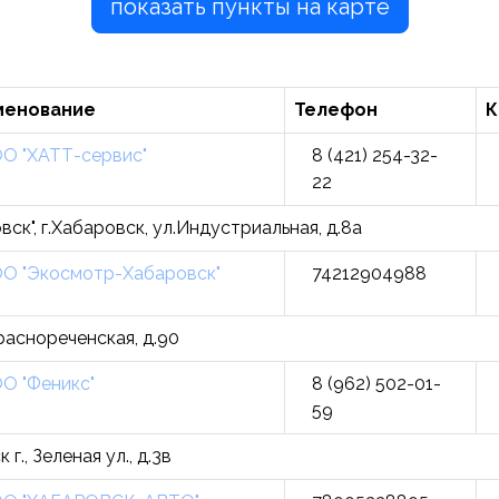
показать пункты на карте
менование
Телефон
К
О "ХАТТ-сервис"
8 (421) 254-32-
22
вск", г.Хабаровск, ул.Индустриальная, д.8а
О "Экосмотр-Хабаровск"
74212904988
Краснореченская, д.90
О "Феникс"
8 (962) 502-01-
59
., Зеленая ул., д.3в