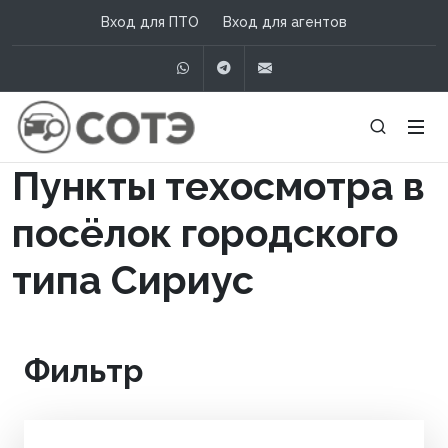
Вход для ПТО
Вход для агентов
WhatsApp
Telegram
info@сотэ.рф
Пункты техосмотра в
посёлок городского
типа Сириус
Фильтр