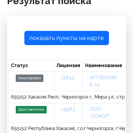
Результат поиска
показать пункты на карте
Статус
Лицензия
Наименование
Т
12843
ИП ЛЕСНЯК
Аннулирован
Е. Н.
655152 Хакасия Респ., Черногорск г., Мира ул., стр. 0
14983
ООО
Действителен
"СОКОЛ"
655152 Республика Хакасия., г.о.г.Черногорск, г.Черн