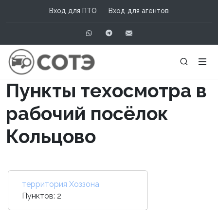
Вход для ПТО
Вход для агентов
WhatsApp
Telegram
info@сотэ.рф
Пункты техосмотра в
рабочий посёлок
Кольцово
территория Хоззона
Пунктов: 2