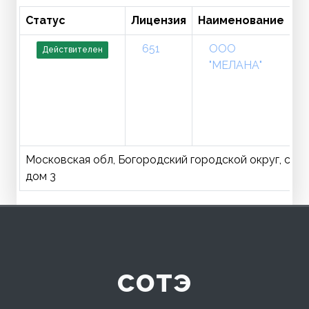
Статус
Лицензия
Наименование
Т
651
ООО
Действителен
"МЕЛАНА"
Московская обл, Богородский городской округ, с. Ямк
дом 3
сотэ