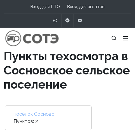
Вход для ПТО
Вход для агентов
WhatsApp
Telegram
info@сотэ.рф
Пункты техосмотра в
Сосновское сельское
поселение
посёлок Сосново
Пунктов: 2