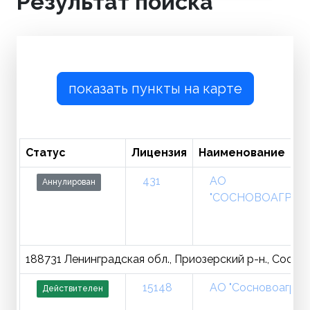
Результат поиска
показать пункты на карте
Статус
Лицензия
Наименование
431
АО
Аннулирован
"СОСНОВОАГРОС
188731 Ленинградская обл., Приозерский р-н., Сосново
15148
АО "Сосновоагрос
Действителен