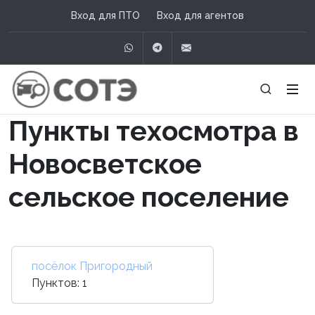
Вход для ПТО
Вход для агентов
WhatsApp
Telegram
info@сотэ.рф
Пункты техосмотра в
Новосветское
сельское поселение
посёлок Пригородный
Пунктов: 1