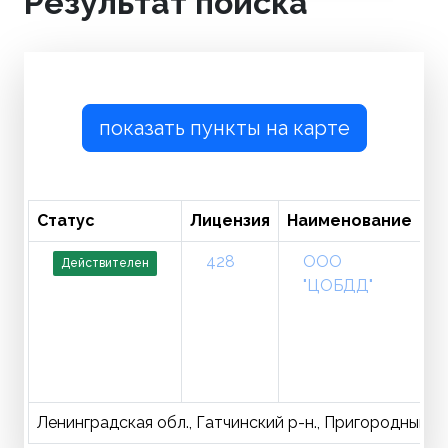
Результат поиска
показать пункты на карте
Статус
Лицензия
Наименование
Т
428
ООО
Действителен
"ЦОБДД"
Ленинградская обл., Гатчинский р-н., Пригородный п., З