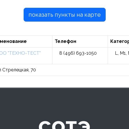
показать пункты на карте
менование
Телефон
Катего
ОО "ТЕХНО-ТЕСТ"
8 (496) 693-1050
L, M1,
л Стрелецкая, 70
сотэ