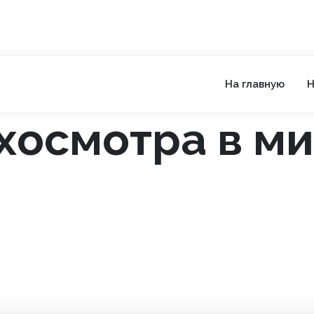
На главную
Н
хосмотра в м