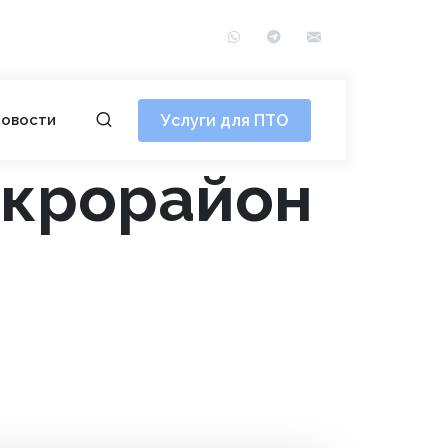
WhatsApp
Telegram
info@сотэ.рф
Услуги для ПТО
овости
икрорайон