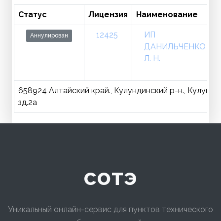
Статус
Лицензия
Наименование
12425
ИП
Аннулирован
ДАНИЛЬЧЕНКО
Л. Н.
658924 Алтайский край., Кулундинский р-н., Кулунда с
зд.2а
сотэ
Уникальный онлайн-сервис для пунктов технического