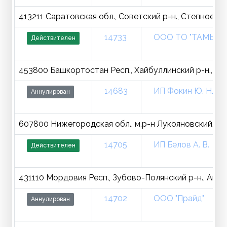
413211 Саратовская обл., Советский р-н., Степное рп.,
14733
ООО ТО "ТАМЫР"
Действителен
453800 Башкортостан Респ., Хайбуллинский р-н., Акъя
14683
ИП Фокин Ю. Н.
Аннулирован
607800 Нижегородская обл., м.р-н Лукояновский, г.п.
14705
ИП Белов А. В.
Действителен
431110 Мордовия Респ., Зубово-Полянский р-н., Аким-
14702
ООО "Прайд"
Аннулирован