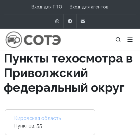
Вход для ПТО
Вход для агентов
WhatsApp
Telegram
info@сотэ.рф
Пункты техосмотра в
Приволжский
федеральный округ
Кировская область
Пунктов: 55