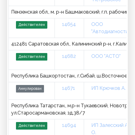
Пензенская обл., м. р-н Башмаковский, г.п. рабочий п
14654
ООО
Действителен
"Автодиагностика"
412481 Саратовская обл., Калининский р-н, г.Калининс
14682
ООО "АСТО"
Действителен
Республика Башкортостан., г.Сибай, ш.Восточное, зд.
14671
ИП Крючков А. М.
Аннулирован
Республика Татарстан., м.р-н Тукаевский, Новотроиц
ул.Старосармановская, зд.38/7
14694
ИП Залесский А.
Действителен
О.