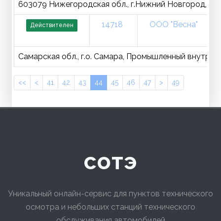
603079 Нижегородская обл., г.Нижний Новгород, р-н 
14718
ООО "Весна"
Действителен
Самарская обл., г.о. Самара, Промышленный внутриго
<<
<
41
42
43
44
45
46
47
>
49
сотэ
Уникальный онлайн-сервис для пунктов технического
осмотра и небольших станций технического
обслуживания автомобилей