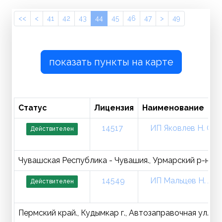
<<
<
41
42
43
44
45
46
47
>
49
показать пункты на карте
Статус
Лицензия
Наименование
14517
ИП Яковлев Н. С.
Действителен
Чувашская Республика - Чувашия., Урмарский р-н., Урм
14549
ИП Мальцев Н. Л.
Действителен
Пермский край., Кудымкар г., Автозаправочная ул., ст