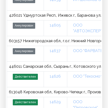
Аннулирован
426021 Удмуртская Респ., Ижевск г., Баранова ул., д.
14605
ООО
Аннулирован
"АВТОЭКСПЕРТ+"
603157 Нижегородская обл., г.о.г. Нижний Новгород, ,
14637
ООО "ФАРВАТЕР"
Аннулирован
446011 Самарская обл., Сызрань г., Котовского ул., д.
14626
ООО "Техосмотр"
Действителен
613048 Кировская обл., Кирово-Чепецк г., Производст
14629
ООО
Действителен
"Петровское"