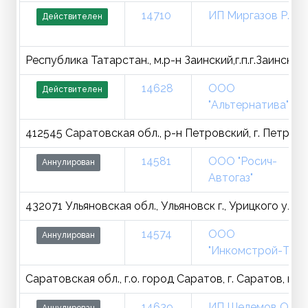
14710
ИП Миргазов Р. И.
Действителен
Республика Татарстан., м.р-н Заинский,г.п.г.Заинск, г
14628
ООО
Действителен
"Альтернатива"
412545 Саратовская обл., р-н Петровский, г. Петровск
14581
ООО "Росич-
Аннулирован
Автогаз"
432071 Ульяновская обл., Ульяновск г., Урицкого ул., 
14574
ООО
Аннулирован
"Инкомстрой-ТО"
Саратовская обл., г.о. город Саратов, г. Саратов, ш
14639
ИП Шелемов О. Ю.