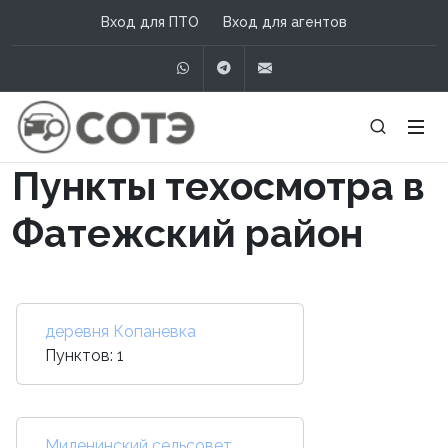
Вход для ПТО
Вход для агентов
WhatsApp
Telegram
info@сотэ.рф
Пункты техосмотра в
Фатежский район
деревня Копаневка
Пунктов: 1
Миленинский сельсовет