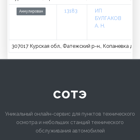
13183
ИП
Аннулирован
БУЛГАКОВ
А. Н.
307017 Курская обл., Фатежский р-н., Копаневка д., в
сотэ
Уникальный онлайн-сервис для пунктов технического
осмотра и небольших станций технического
обслуживания автомобилей