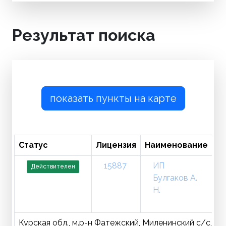
Результат поиска
показать пункты на карте
Статус
Лицензия
Наименование
Т
15887
ИП
Действителен
Булгаков А.
Н.
Курская обл., м.р-н Фатежский, Миленинский с/с, д. 