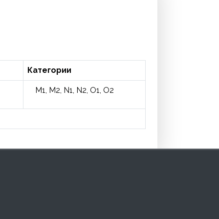
Категории
M1, M2, N1, N2, O1, O2