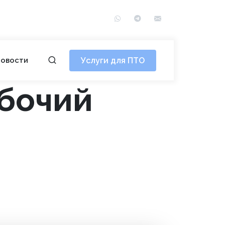
WhatsApp
Telegram
info@сотэ.рф
Услуги для ПТО
овости
абочий