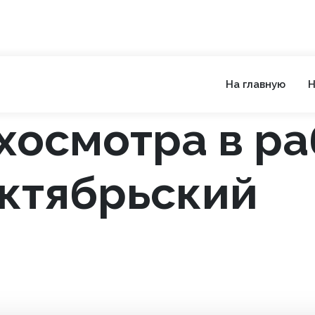
На главную
Н
хосмотра в р
ктябрьский