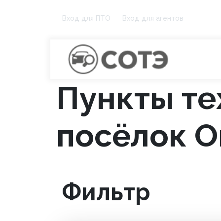
Вход для ПТО
Вход для агентов
Пункты те
посёлок О
Фильтр