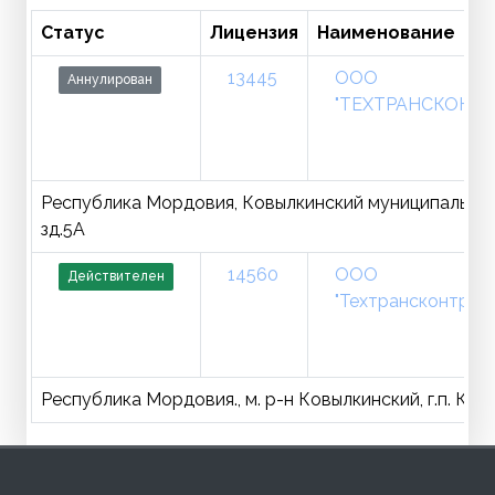
Статус
Лицензия
Наименование
13445
ООО
Аннулирован
"ТЕХТРАНСКОНТР
Республика Мордовия, Ковылкинский муниципальный ра
зд.5А
14560
ООО
Действителен
"Техтрансконтроль
Республика Мордовия., м. р-н Ковылкинский, г.п. Ковы