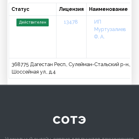
Статус
Лицензия
Наименование
13478
ИП
Действителен
Муртузалиев
Ф. А.
368775 Дагестан Респ., Сулейман-Стальский р-н., Аша
Шоссейная ул., д.4
сотэ