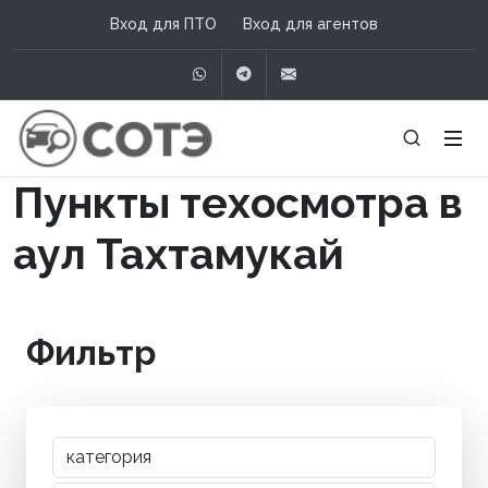
Вход для ПТО
Вход для агентов
WhatsApp
Telegram
info@сотэ.рф
Пункты техосмотра в
аул Тахтамукай
Фильтр