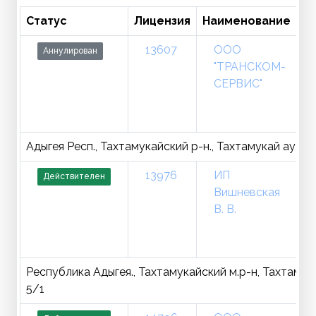
Статус
Лицензия
Наименование
13607
ООО
Аннулирован
"ТРАНСКОМ-
СЕРВИС"
Адыгея Респ., Тахтамукайский р-н., Тахтамукай аул., Х
13976
ИП
Действителен
Вишневская
В. В.
Республика Адыгея., Тахтамукайский м.р-н, Тахтамукайс
5/1