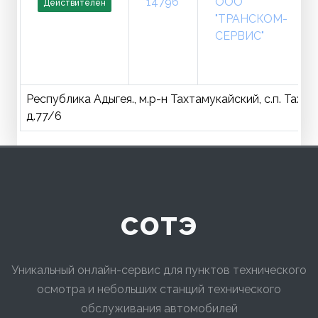
14796
ООО
Действителен
"ТРАНСКОМ-
СЕРВИС"
Республика Адыгея., м.р-н Тахтамукайский, с.п. Тахт
д.77/6
сотэ
Уникальный онлайн-сервис для пунктов технического
осмотра и небольших станций технического
обслуживания автомобилей