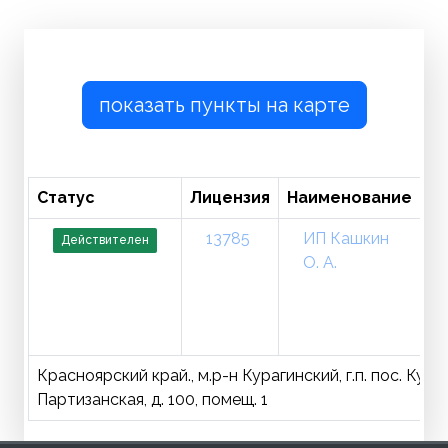
показать пункты на карте
Статус
Лицензия
Наименование
Т
13785
ИП Кашкин
Действителен
О. А.
Красноярский край., м.р-н Курагинский, г.п. пос. Кураги
Партизанская, д. 100, помещ. 1