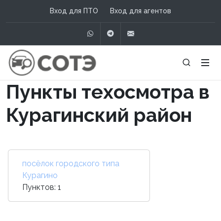
Вход для ПТО
Вход для агентов
WhatsApp
Telegram
info@сотэ.рф
Пункты техосмотра в
Курагинский район
посёлок городского типа
Курагино
Пунктов: 1