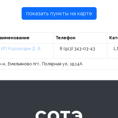
показать пункты на карте
аименование
Телефон
Кат
ИП Короводин Д. В.
8 (913) 343-03-43
L,
н., Емельяново пгт., Полярная ул., зд.14А
сотэ