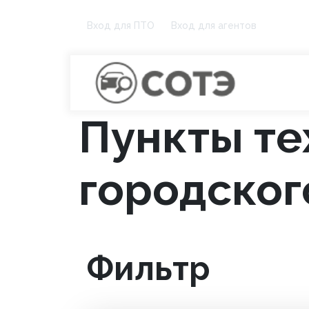
Вход для ПТО
Вход для агентов
Пункты те
городског
Фильтр