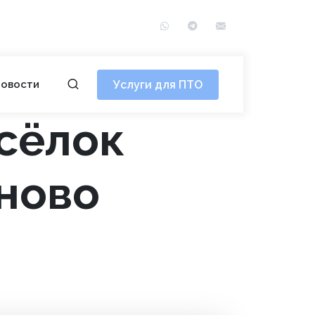
WhatsApp
Telegram
info@сотэ.рф
Услуги для ПТО
овости
осёлок
ново