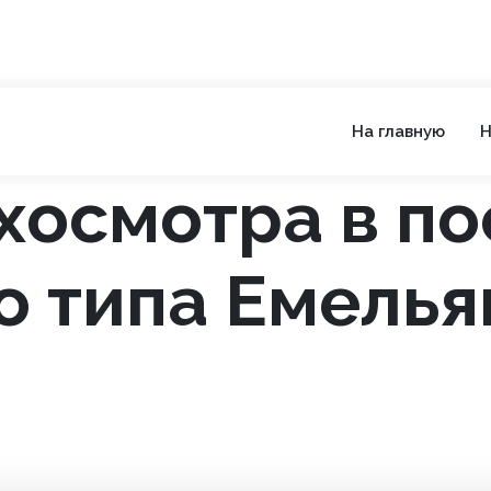
На главную
Н
хосмотра в п
о типа Емелья