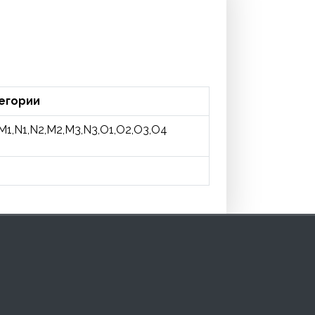
егории
M1,N1,N2,M2,M3,N3,O1,O2,O3,O4