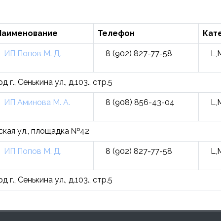
Наименование
Телефон
Кат
ИП Попов М. Д.
8 (902) 827-77-58
L,
., Сенькина ул., д.103., стр.5
ИП Аминова М. А.
8 (908) 856-43-04
L,
ская ул., площадка №42
ИП Попов М. Д.
8 (902) 827-77-58
L,
., Сенькина ул., д.103., стр.5