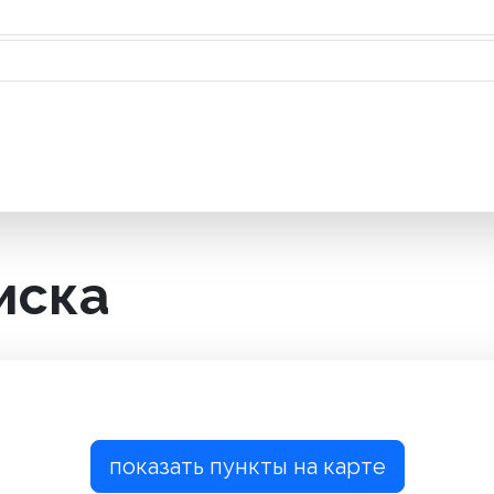
иска
показать пункты на карте