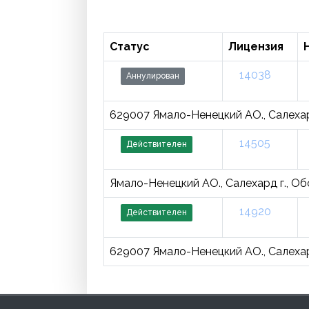
Статус
Лицензия
14038
Аннулирован
629007 Ямало-Ненецкий АО., Салехард г
14505
Действителен
Ямало-Ненецкий АО., Салехард г., Об
14920
Действителен
629007 Ямало-Ненецкий АО., Салехард г