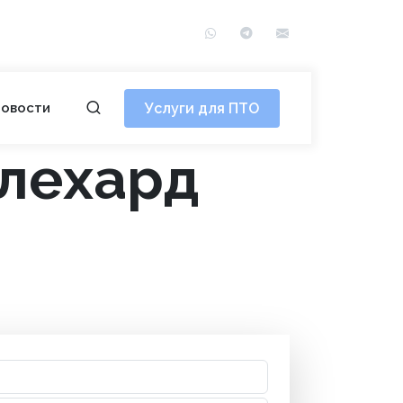
WhatsApp
Telegram
info@сотэ.рф
Услуги для ПТО
овости
алехард