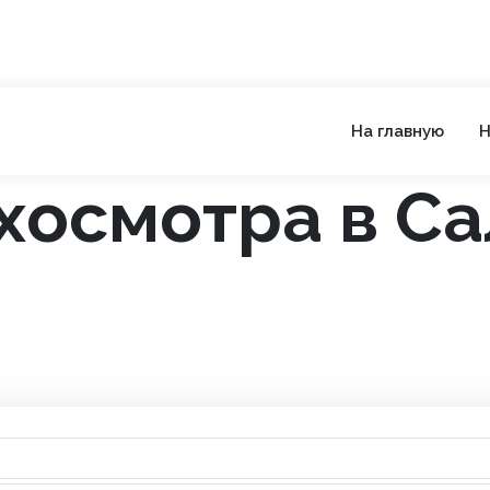
На главную
Н
хосмотра в С