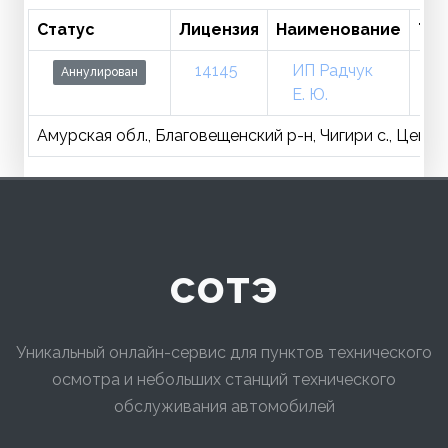
Статус
Лицензия
Наименование
Те
14145
ИП Радчук
7
Аннулирован
Е. Ю.
Амурская обл., Благовещенский р-н, Чигири с., Центра
сотэ
Уникальный онлайн-сервис для пунктов технического
осмотра и небольших станций технического
обслуживания автомобилей