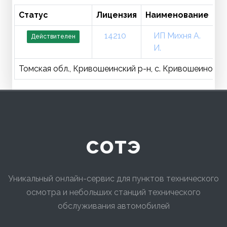
Статус
Лицензия
Наименование
Т
14210
ИП Михня А.
Действителен
И.
Томская обл., Кривошеинский р-н, с. Кривошеино, ул.
сотэ
Уникальный онлайн-сервис для пунктов технического
осмотра и небольших станций технического
обслуживания автомобилей