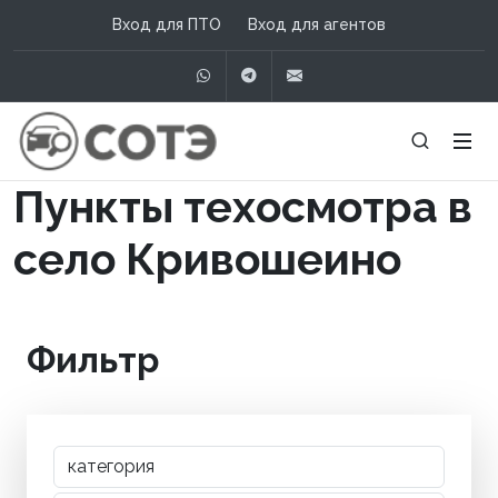
Вход для ПТО
Вход для агентов
WhatsApp
Telegram
info@сотэ.рф
Пункты техосмотра в
село Кривошеино
Фильтр