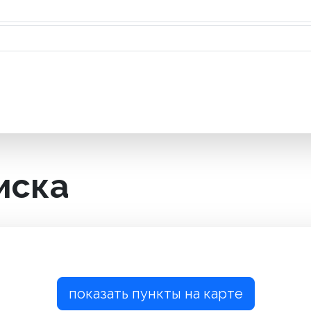
иска
показать пункты на карте