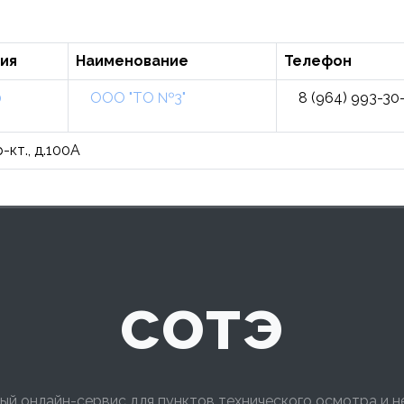
ия
Наименование
Телефон
0
ООО "ТО №3"
8 (964) 993-30
-кт., д.100А
сотэ
ый онлайн-сервис для пунктов технического осмотра и 