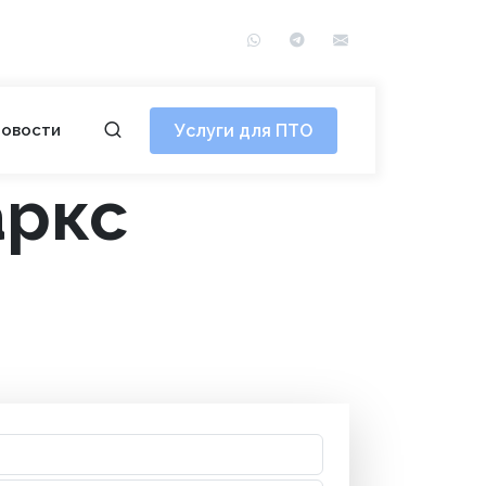
WhatsApp
Telegram
info@сотэ.рф
Услуги для ПТО
овости
аркс