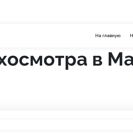
На главную
Н
хосмотра в М