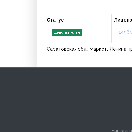
Статус
Лиценз
1496
Действителен
Саратовская обл., Маркс г., Ленина пр
Уникальн