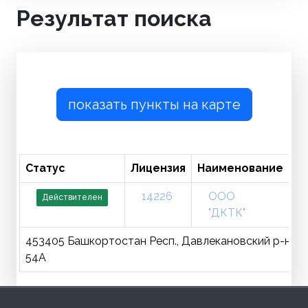
Результат поиска
показать пункты на карте
Статус
Лицензия
Наименование
Т
14226
ООО
Действителен
"ДКТК"
453405 Башкортостан Респ., Давлекановский р-н., Дав
54А