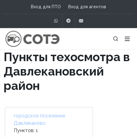
Вход для ПТО
Вход для агентов
WhatsApp
Telegram
info@сотэ.рф
Пункты техосмотра в
Давлекановский
район
городское поселение
Давлеканово
Пунктов: 1