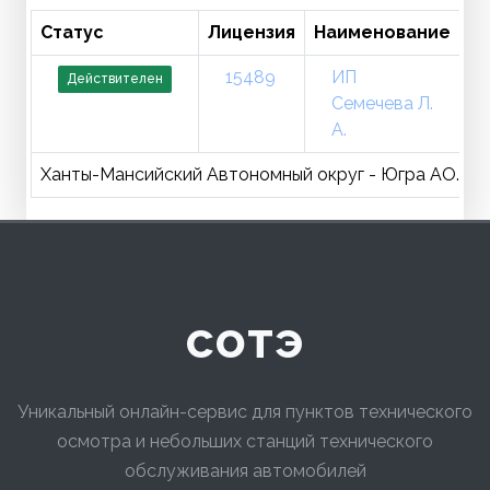
Статус
Лицензия
Наименование
Т
15489
ИП
Действителен
Семечева Л.
А.
Ханты-Мансийский Автономный округ - Югра АО., Кога
сотэ
Уникальный онлайн-сервис для пунктов технического
осмотра и небольших станций технического
обслуживания автомобилей