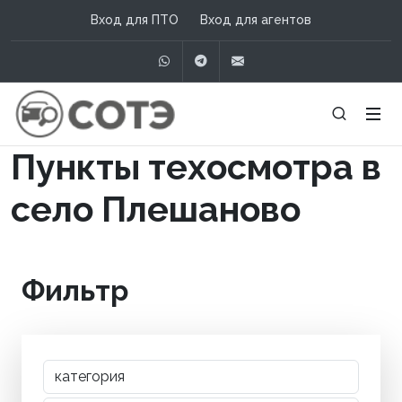
Вход для ПТО
Вход для агентов
WhatsApp
Telegram
info@сотэ.рф
Пункты техосмотра в
село Плешаново
Фильтр