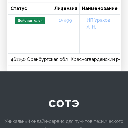
Статус
Лицензия
Наименование
Т
15499
ИП Ураков
Действителен
А. Н.
461150 Оренбургская обл., Красногвардейский р-н, с
сотэ
Уникальный онлайн-сервис для пунктов технического