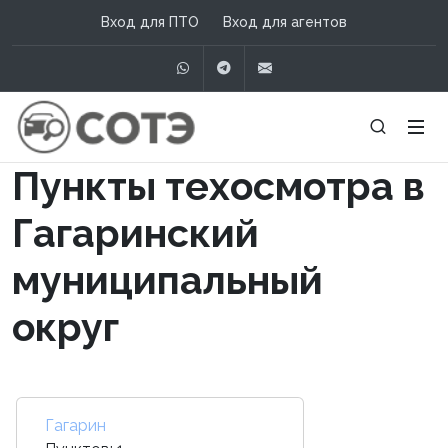
Вход для ПТО
Вход для агентов
WhatsApp
Telegram
info@сотэ.рф
Пункты техосмотра в
Гагаринский
муниципальный
округ
Гагарин