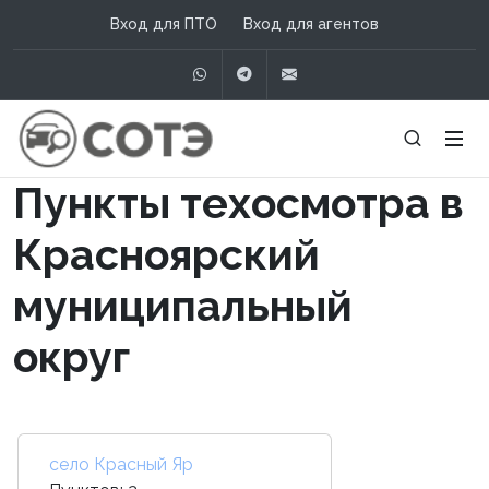
Вход для ПТО
Вход для агентов
WhatsApp
Telegram
info@сотэ.рф
Пункты техосмотра в
Красноярский
муниципальный
округ
село Красный Яр