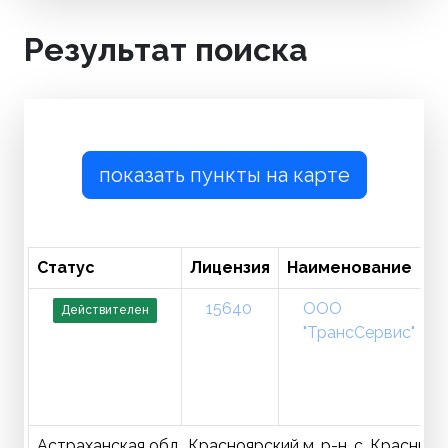
Результат поиска
показать пункты на карте
Статус
Лицензия
Наименование
15640
ООО
Действителен
"ТрансСервис"
Астраханская обл., Красноярский м. р-н, с. Красный 