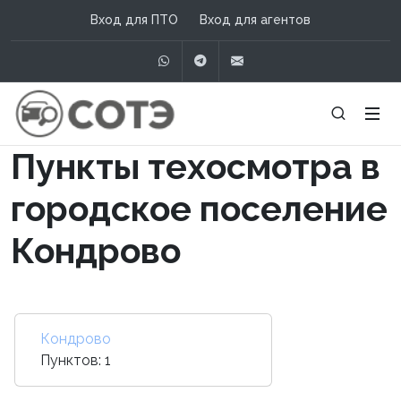
Вход для ПТО
Вход для агентов
WhatsApp
Telegram
info@сотэ.рф
Пункты техосмотра в
городское поселение
Кондрово
Кондрово
Пунктов: 1