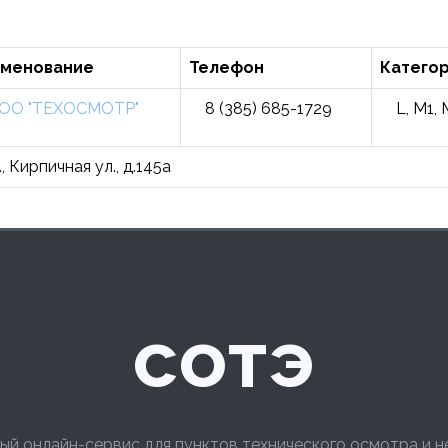
именование
Телефон
Катего
ОО "ТЕХОСМОТР"
8 (385) 685-1729
L, M1, 
 Кирпичная ул., д.145а
сотэ
ый онлайн-сервис для пунктов технического осмотра и 