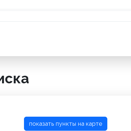
иска
показать пункты на карте