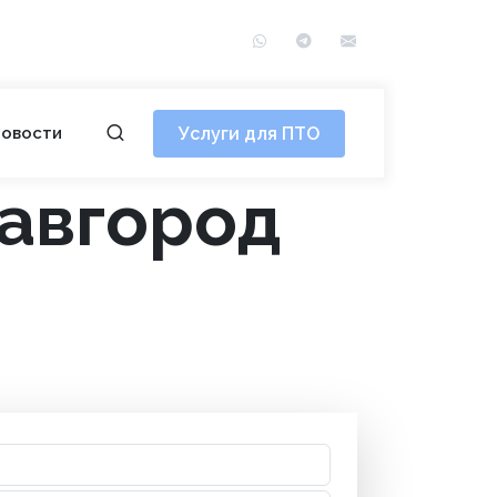
WhatsApp
Telegram
info@сотэ.рф
Услуги для ПТО
овости
лавгород