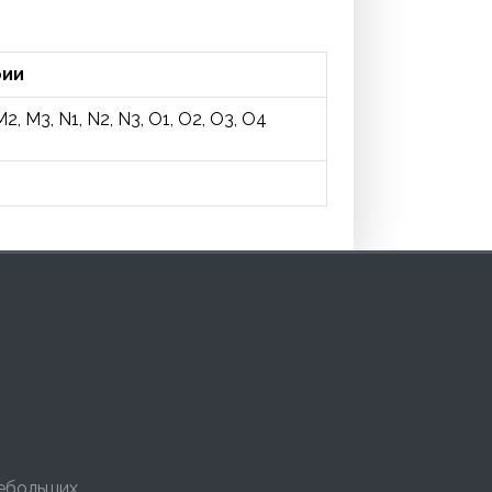
рии
M2, M3, N1, N2, N3, O1, O2, O3, O4
небольших