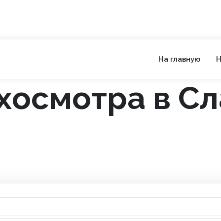
На главную
Н
хосмотра в С