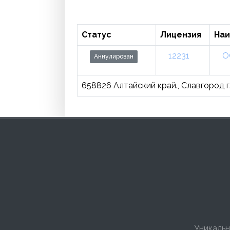
Статус
Лицензия
На
12231
О
Аннулирован
658826 Алтайский край., Славгород г.,
Уникальн