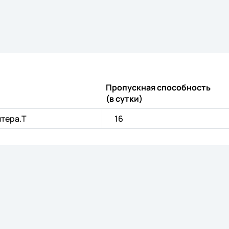
Пропускная способность
(в сутки)
итера.Т
16