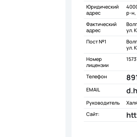
Юридический
4000
адрес
р-н,
Фактический
Волг
адрес
ул. 
Пост №1
Волг
ул. 
Номер
1573
лицензии
89
Телефон
d.
EMAIL
Руководитель
Хал
ht
Сайт: