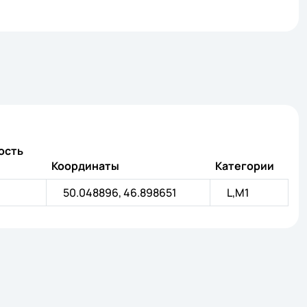
ость
Координаты
Категории
50.048896, 46.898651
L,M1