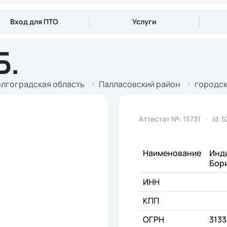
Вход для ПТО
Услуги
Б.
лгоградская область
Палласовский район
городск
Аттестат №: 15731
id: 
Наименование
Инд
Бор
ИНН
КПП
ОГРН
313