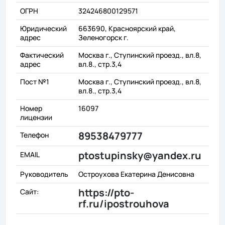
ОГРН
324246800129571
Юридический
663690, Красноярский край,
адрес
Зеленогорск г.
Фактический
Москва г., Ступинский проезд., вл.8,
адрес
вл.8., стр.3,4
Пост №1
Москва г., Ступинский проезд., вл.8,
вл.8., стр.3,4
Номер
16097
лицензии
89538479777
Телефон
ptostupinsky@yandex.ru
EMAIL
Руководитель
Остроухова Екатерина Денисовна
https://pto-
Сайт:
rf.ru/ipostrouhova