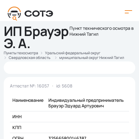
ИП Брауэр
Пункт технического осмотра в
Нижний Тагил
Э. А.
Пункты техосмотра
Уральский федеральный округ
Свердловская область
муниципальный округ Нижний Тагил
Аттестат №: 16057
id: 5608
Наименование
Индивидуальный предприниматель
Брауэр Эдуард Артурович
ИНН
КПП
ОГРН
325665800146387