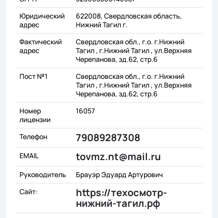
Юридический
622008, Свердловская область,
адрес
Нижний Тагил г.
Фактический
Свердловская обл., г.о. г.Нижний
адрес
Тагил , г.Нижний Тагил , ул.Верхняя
Черепанова, зд.62, стр.6
Пост №1
Свердловская обл., г.о. г.Нижний
Тагил , г.Нижний Тагил , ул.Верхняя
Черепанова, зд.62, стр.6
Номер
16057
лицензии
79089287308
Телефон
tovmz.nt@mail.ru
EMAIL
Руководитель
Брауэр Эдуард Артурович
https://техосмотр-
Сайт:
нижний-тагил.рф