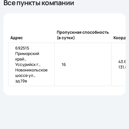
Все пункты компании
Пропускная способность
Адрес
(в сутки)
Коорди
692515
Приморский
край.,
43.83
Уссурийск г.,
16
131.8
Новоникольское
шоссе ул.,
зд.19в