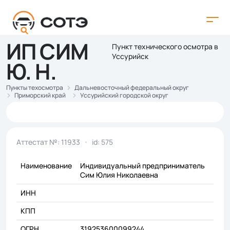
ИП СИМ
Пункт технического осмотра в
Уссурийск
Ю. Н.
Пункты техосмотра
Дальневосточный федеральный округ
Приморский край
Уссурийский городской округ
Аттестат №: 11933
id: 575
Наименование
Индивидуальный предприниматель
Сим Юлия Николаевна
ИНН
КПП
ОГРН
319253600099244