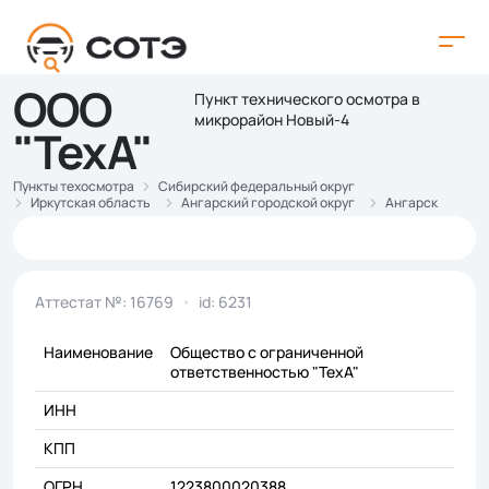
ООО
Пункт технического осмотра в
микрорайон Новый-4
"ТехА"
Пункты техосмотра
Сибирский федеральный округ
Иркутская область
Ангарский городской округ
Ангарск
Аттестат №: 16769
id: 6231
Наименование
Общество с ограниченной
ответственностью "ТехА"
ИНН
КПП
ОГРН
1223800020388