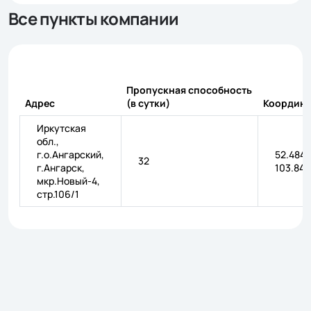
Все пункты компании
Пропускная способность
Адрес
(в сутки)
Координ
Иркутская
обл.,
г.о.Ангарский,
52.4840
32
г.Ангарск,
103.844
мкр.Новый-4,
стр.106/1